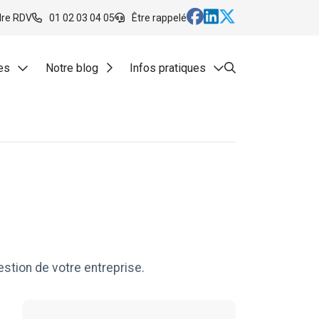
dre RDV
01 02 03 04 05
Être rappelé
es
Notre blog
Infos pratiques
atrimoine
Actualités
mptes
mpta
M'informer sur mon secteur
mpta
French Business News
 d’entreprise
Guide de la création d'entreprise
el compta
Guide du chef d'entreprise
 RH et paie
Guide de la gestion de patrimoine
estion de votre entreprise.
Guide pratique de la Facturation Élec