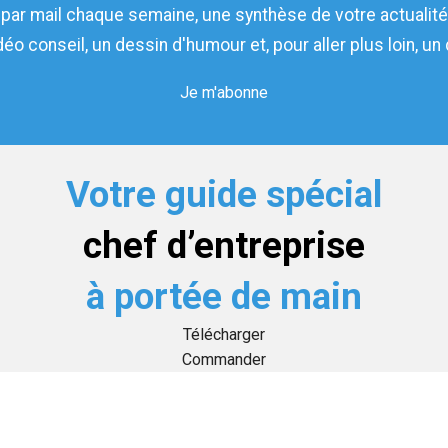
par mail chaque semaine, une synthèse de votre actualité 
idéo conseil, un dessin d'humour et, pour aller plus loin, u
Je m'abonne
Votre guide spécial
chef d’entreprise
à portée de main
Télécharger
Commander