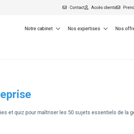
Contact
Accès clients
Pren
Notre cabinet
Nos expertises
Nos offr
Qui sommes-nous ?
Comptabilité et Fiscalité
Focus P
Nos bureaux
Audit et commissariat aux co
Full co
Notre équipe
RH et Paie
Zen co
Nos outils collaboratifs
Création d'entreprise
Création
reprise
Vos témoignages
Patrimoine
Essenti
Nos partenaires
Juridique d’entreprise
Gestion
es et quiz pour maîtriser les 50 sujets essentiels de la g
Nous rejoindre