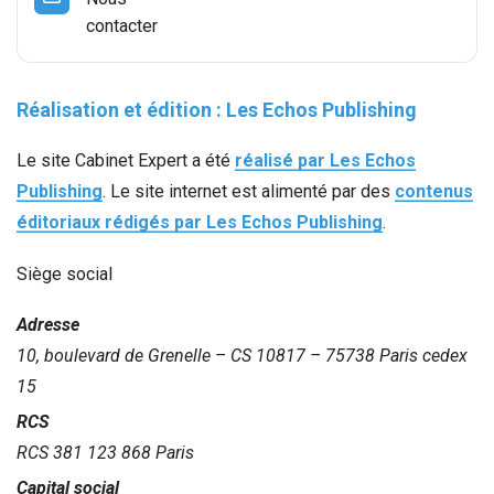
contacter
Nous rejoindre
Juridique d’entreprise
Essentiel compta
French Business News
Réalisation et édition :
Les Echos Publishing
Gestion RH et paie
Guide de la création d'entreprise
Le site Cabinet Expert a été
réalisé par Les Echos
Guide du chef d'entreprise
Publishing
. Le site internet est alimenté par des
contenus
éditoriaux rédigés par Les Echos Publishing
.
Guide de la gestion de patrimoine
Siège social
Guide pratique de la Facturation Électronique
Adresse
Échéancier
10, boulevard de Grenelle – CS 10817 – 75738 Paris cedex
15
Kiosque
RCS
RCS 381 123 868 Paris
Simulateurs
Capital social