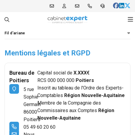
Fil d'ariane
Notre cabinet
Mentions légales et RGPD
Nos expertises
Qui sommes-nous ?
Nos offres
Nos bureaux
Comptabilité et Fiscalité
Bureau de
Capital social de
X.XXX€
Poitiers
RCS 000 000 000
Poitiers
Notre blog
Notre équipe
Audit et commissariat aux comptes
Focus Patrimoine
Inscrit au tableau de l'Ordre des Experts-
5 rue
Comptables
Région Nouvelle-Aquitaine
Sophie
Infos pratiques
Nos outils collaboratifs
RH et Paie
Full compta
Membre de la Compagnie des
Germain
Commissaires aux Comptes
Région
86000
Vos témoignages
Création d'entreprise
Zen compta
Actualités
Nouvelle-Aquitaine
Poitiers
05 49 60 20 60
Nos partenaires
Patrimoine
Création d’entreprise
M'informer sur mon secteur
Nous