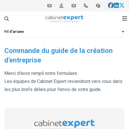
Fil d'ariane
Notre cabinet
Commande du guide de la création
Nos expertises
Qui sommes-nous ?
d'entreprise
Nos offres
Nos bureaux
Comptabilité et Fiscalité
Merci d'avoir rempli notre formulaire.
Notre blog
Notre équipe
Audit et commissariat aux comptes
Focus Patrimoine
Les équipes de Cabinet Expert reviendront vers vous dans
les plus brefs délais pour l'envoi de votre guide.
Infos pratiques
Nos outils collaboratifs
RH et Paie
Full compta
Vos témoignages
Création d'entreprise
Zen compta
Actualités
Nos partenaires
Patrimoine
Création d’entreprise
M'informer sur mon secteur