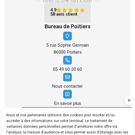
4.9
Nous rejoindre
Juridique d’entreprise
Essentiel compta
French Business News
58 avis client
Bureau de Poitiers
Gestion RH et paie
Guide de la création d'entreprise
5 rue Sophie Germain
Guide du chef d'entreprise
86000 Poitiers
Guide de la gestion de patrimoine
05 49 60 20 60
Guide pratique de la Facturation Électronique
Nous contacter
Échéancier
En savoir plus
Kiosque
Site de démonstration

Nous et nos partenaires utilisons des cookies pour stocker et/ou
accéder à des informations sur votre terminal. Le traitement de
Être rappelé
© 2022 - 2026 Site réalisé par Les Echos Publishing
certaines données personnelles permet d'améliorer notre offre via
Simulateurs
Administration
l'analyse, la mesure d'audience et vous permet aussi d’interagir avec les